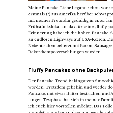
Meine Pancake-Liebe begann schon vor seh
erstmals (?) aus Amerika herüber schwappt
mit meiner Freundin geduldig in einer la
Frühstückslokal an, das für seine „fluffy 
Erinnerung habe ich die hohen Pancake-St
an endlosen Highways auf USA-Reisen. Di
Nebentischen beherzt mit Bacon, Sausages
Rekordtempo verschlungen wurden.
Fluffy Pancakes ohne Backpulv
Der Pancake-Trend ist längst von Smoothi
worden. Trotzdem geht hin und wieder doch
Pancake, mit etwas Butter bestrichen und
langen Testphase hat sich in meiner Familie
ich euch hier vorstellen möchte. Das Toll
komplett ohne Backpulver aus, werden aber